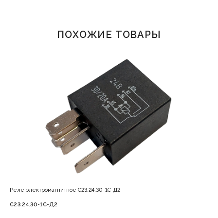
ПОХОЖИЕ ТОВАРЫ
Реле электромагнитное С23.24.30-1С-Д2
РЭМ
С23.24.30-1С-Д2
РЭ